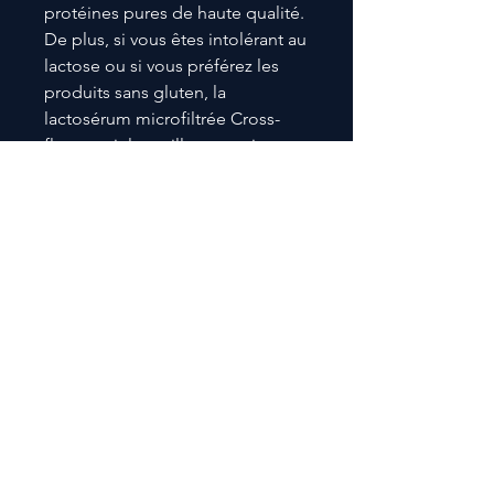
protéines pures de haute qualité.
De plus, si vous êtes intolérant au
lactose ou si vous préférez les
produits sans gluten, la
lactosérum microfiltrée Cross-
flow serait la meilleure option.
Formule complète EAA et BCAA
9 grammes d'acides aminés
essentiels Électrolyte Sel rose de
l'Himalaya Maximise la capacité
de formation Prend en charge la
perte de poids