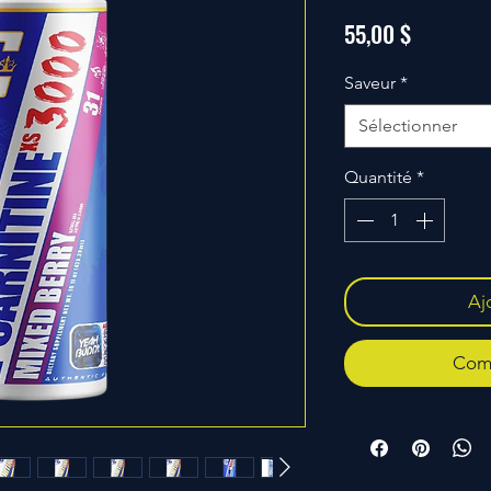
Prix
55,00 $
Saveur
*
Sélectionner
Quantité
*
Aj
Comm