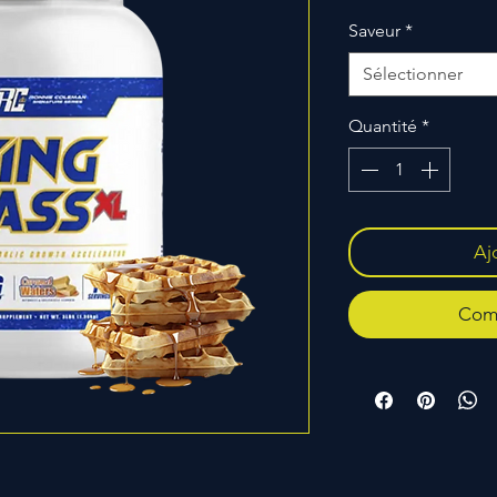
Saveur
*
Sélectionner
Quantité
*
Aj
Comm