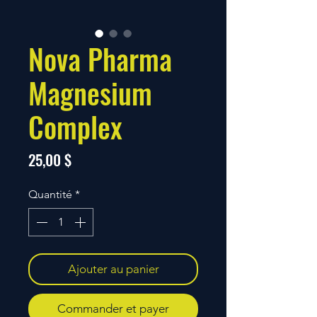
Nova Pharma
Magnesium
Complex
Prix
25,00 $
Quantité
*
Ajouter au panier
Commander et payer